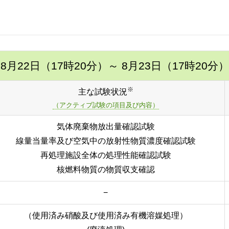
8月22日（17時20分）
～ 8月23日（17時20分）
※
主な試験状況
（アクティブ試験の項目及び内容）
気体廃棄物放出量確認試験
線量当量率及び空気中の放射性物質濃度確認試験
再処理施設全体の処理性能確認試験
核燃料物質の物質収支確認
−
（使用済み硝酸及び使用済み有機溶媒処理）