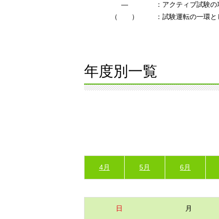
―
：アクティブ試験の
（ ）
：試験運転の一環と
年度別一覧
4月
5月
6月
日
月