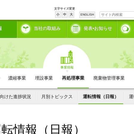
文字サイズ変更
小
中
大
ENGLISH
報
当社の取組み
発表•お知らせ
事業情報
濃縮事業
埋設事業
再処理事業
廃棄物管理事業
向けた進捗状況
月別トピックス
運転情報（日報）
運
運転情報（日報）