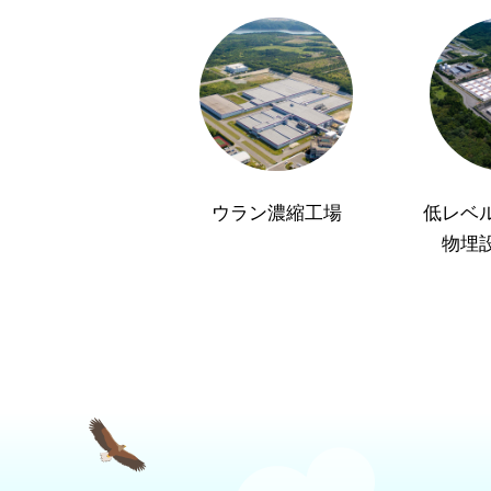
ウラン濃縮工場
低レベ
物埋