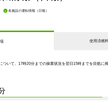
各施設の運転情報（日報）
使用済燃
場
ついて、17時20分までの操業状況を翌日15時までを目処に
分