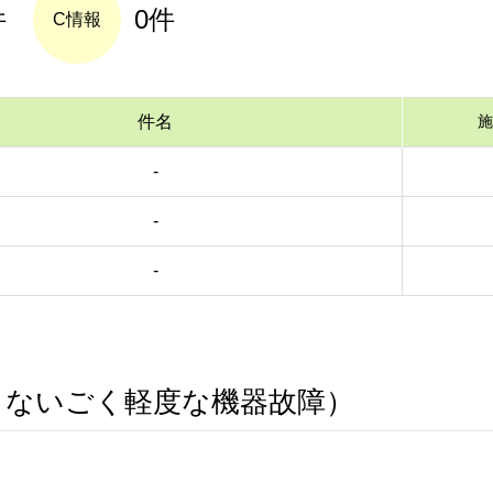
件
0件
C情報
件名
施
-
-
-
らないごく軽度な機器故障）