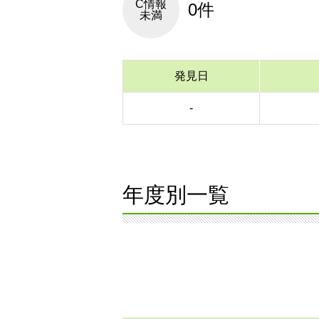
C情報
0件
未満
発見日
-
年度別一覧