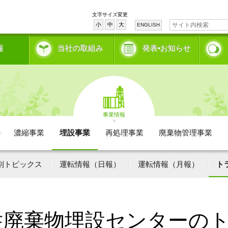
文字サイズ変更
小
中
大
ENGLISH
報
当社の取組み
発表•お知らせ
事業情報
濃縮事業
埋設事業
再処理事業
廃棄物管理事業
別トピックス
運転情報（日報）
運転情報（月報）
ト
性廃棄物埋設センターの