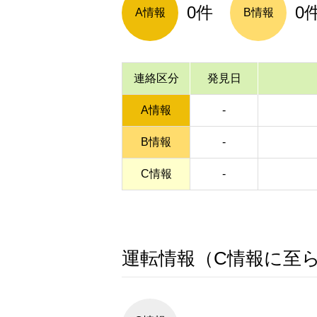
0件
0
A情報
B情報
連絡区分
発見日
A情報
-
B情報
-
C情報
-
運転情報（C情報に至