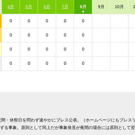
4月
5月
6月
7月
8月
9月
10月
0
0
0
0
0
0
0
0
0
0
0
0
0
0
0
0
0
0
0
0
夜間・休祭日を問わず速やかにプレス公表。（ホームページにもプレス
ずる事象。原則として同上だが事象発見が夜間の場合には原則として翌