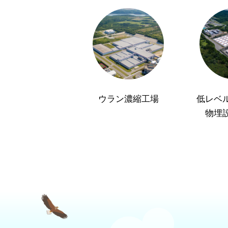
ウラン濃縮工場
低レベ
物埋