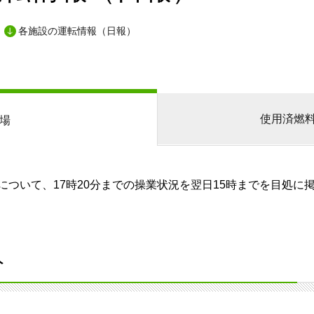
各施設の運転情報（日報）
使用済燃
場
ついて、17時20分までの操業状況を翌日15時までを目処に
分