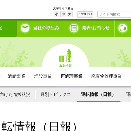
文字サイズ変更
小
中
大
ENGLISH
報
当社の取組み
発表•お知らせ
事業情報
濃縮事業
埋設事業
再処理事業
廃棄物管理事業
向けた進捗状況
月別トピックス
運転情報（日報）
運
運転情報（日報）