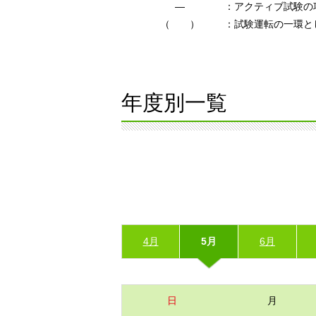
―
：アクティブ試験の
（ ）
：試験運転の一環と
年度別一覧
4月
5月
6月
日
月