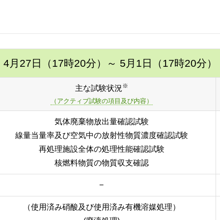
4月27日（17時20分）
～ 5月1日（17時20分）
※
主な試験状況
（アクティブ試験の項目及び内容）
気体廃棄物放出量確認試験
線量当量率及び空気中の放射性物質濃度確認試験
再処理施設全体の処理性能確認試験
核燃料物質の物質収支確認
−
（使用済み硝酸及び使用済み有機溶媒処理）