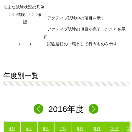
※主な試験状況の凡例
〇〇試験、〇〇確
：アクティブ試験中の項目を示す
認
：アクティブ試験の項目が完了したことを示
―
す
（ ）
：試験運転の一環として行うものを示す
年度別一覧
2016年度
4月
5月
6月
7月
8月
9月
10月
1