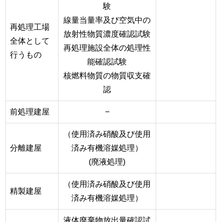
験
線量当量率及び空気中の
再処理工場
放射性物質濃度確認試験
全体として
再処理施設全体の処理性
行うもの
能確認試験
核燃料物質の物質収支確
認
前処理建屋
−
（使用済み硝酸及び使用
分離建屋
済み有機溶媒処理）
(廃液処理)
（使用済み硝酸及び使用
精製建屋
済み有機溶媒処理）
液体廃棄物放出量確認試