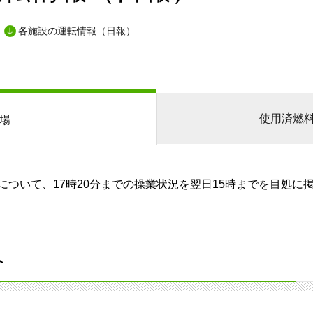
各施設の運転情報（日報）
使用済燃
場
ついて、17時20分までの操業状況を翌日15時までを目処に
分