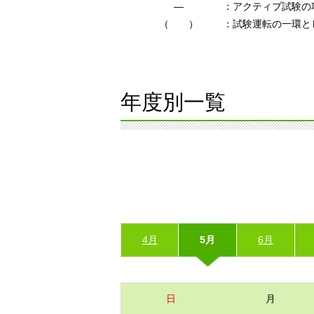
―
：アクティブ試験の
（ ）
：試験運転の一環と
年度別一覧
4月
5月
6月
日
月