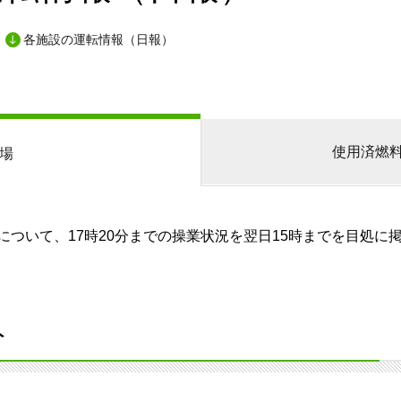
各施設の運転情報（日報）
使用済燃
場
ついて、17時20分までの操業状況を翌日15時までを目処に
分