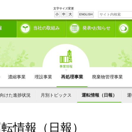
文字サイズ変更
小
中
大
ENGLISH
報
当社の取組み
発表•お知らせ
事業情報
濃縮事業
埋設事業
再処理事業
廃棄物管理事業
向けた進捗状況
月別トピックス
運転情報（日報）
運
運転情報（日報）