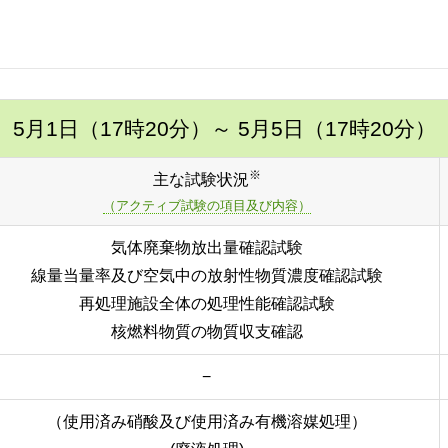
5月1日（17時20分）
～ 5月5日（17時20分）
※
主な試験状況
（アクティブ試験の項目及び内容）
気体廃棄物放出量確認試験
線量当量率及び空気中の放射性物質濃度確認試験
再処理施設全体の処理性能確認試験
核燃料物質の物質収支確認
−
（使用済み硝酸及び使用済み有機溶媒処理）