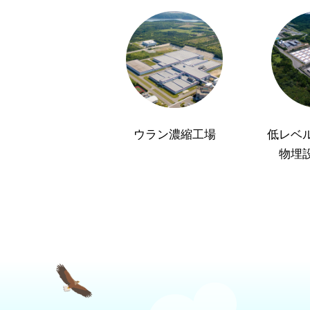
ウラン濃縮工場
低レベ
物埋