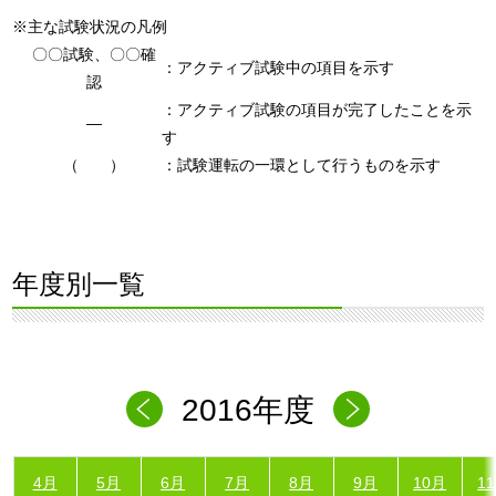
※主な試験状況の凡例
〇〇試験、〇〇確
：アクティブ試験中の項目を示す
認
：アクティブ試験の項目が完了したことを示
―
す
（ ）
：試験運転の一環として行うものを示す
年度別一覧
2016年度
4月
5月
6月
7月
8月
9月
10月
1