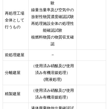
験
線量当量率及び空気中の
再処理工場
放射性物質濃度確認試験
全体として
再処理施設全体の処理性
行うもの
能確認試験
核燃料物質の物質収支確
認
前処理建屋
−
（使用済み硝酸及び使用
分離建屋
済み有機溶媒処理）
(廃液処理)
（使用済み硝酸及び使用
精製建屋
済み有機溶媒処理）
液体廃棄物放出量確認試