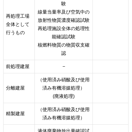
験
線量当量率及び空気中の
再処理工場
放射性物質濃度確認試験
全体として
再処理施設全体の処理性
行うもの
能確認試験
核燃料物質の物質収支確
認
前処理建屋
−
（使用済み硝酸及び使用
分離建屋
済み有機溶媒処理）
(廃液処理)
（使用済み硝酸及び使用
精製建屋
済み有機溶媒処理）
液体廃棄物放出量確認試