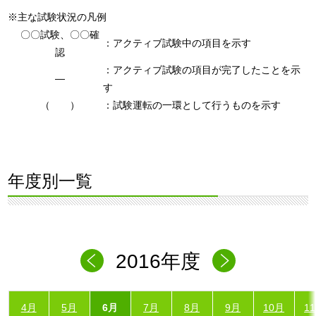
※主な試験状況の凡例
〇〇試験、〇〇確
：アクティブ試験中の項目を示す
認
：アクティブ試験の項目が完了したことを示
―
す
（ ）
：試験運転の一環として行うものを示す
年度別一覧
2016年度
4月
5月
6月
7月
8月
9月
10月
1