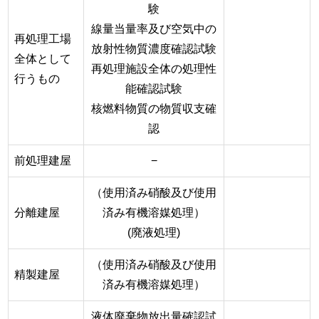
験
線量当量率及び空気中の
再処理工場
放射性物質濃度確認試験
全体として
再処理施設全体の処理性
行うもの
能確認試験
核燃料物質の物質収支確
認
前処理建屋
−
（使用済み硝酸及び使用
分離建屋
済み有機溶媒処理）
(廃液処理)
（使用済み硝酸及び使用
精製建屋
済み有機溶媒処理）
液体廃棄物放出量確認試