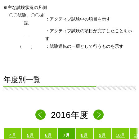
※主な試験状況の凡例
〇〇試験、〇〇確
：アクティブ試験中の項目を示す
認
：アクティブ試験の項目が完了したことを示
―
す
（ ）
：試験運転の一環として行うものを示す
年度別一覧
2016年度
4月
5月
6月
7月
8月
9月
10月
1