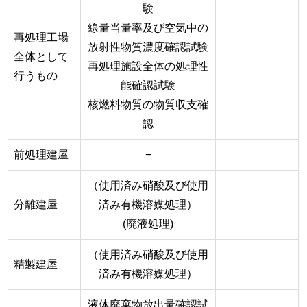
験
線量当量率及び空気中の
再処理工場
放射性物質濃度確認試験
全体として
再処理施設全体の処理性
行うもの
能確認試験
核燃料物質の物質収支確
認
前処理建屋
−
（使用済み硝酸及び使用
分離建屋
済み有機溶媒処理）
(廃液処理)
（使用済み硝酸及び使用
精製建屋
済み有機溶媒処理）
液体廃棄物放出量確認試