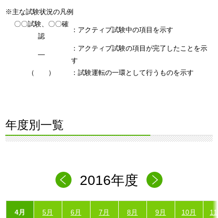
※主な試験状況の凡例
〇〇試験、〇〇確
：アクティブ試験中の項目を示す
認
：アクティブ試験の項目が完了したことを示
―
す
（ ）
：試験運転の一環として行うものを示す
年度別一覧
2016年度
4月
5月
6月
7月
8月
9月
10月
1