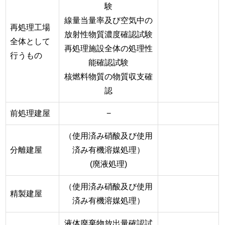
験
線量当量率及び空気中の
再処理工場
放射性物質濃度確認試験
全体として
再処理施設全体の処理性
行うもの
能確認試験
核燃料物質の物質収支確
認
前処理建屋
−
（使用済み硝酸及び使用
分離建屋
済み有機溶媒処理）
(廃液処理)
（使用済み硝酸及び使用
精製建屋
済み有機溶媒処理）
液体廃棄物放出量確認試