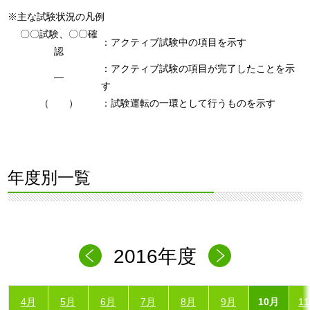
※主な試験状況の凡例
〇〇試験、〇〇確
：アクティブ試験中の項目を示す
認
：アクティブ試験の項目が完了したことを示
―
す
（ ）
：試験運転の一環として行うものを示す
年度別一覧
2016年度
4月
5月
6月
7月
8月
9月
10月
1