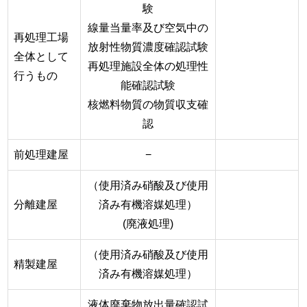
験
線量当量率及び空気中の
再処理工場
放射性物質濃度確認試験
全体として
再処理施設全体の処理性
行うもの
能確認試験
核燃料物質の物質収支確
認
前処理建屋
−
（使用済み硝酸及び使用
分離建屋
済み有機溶媒処理）
(廃液処理)
（使用済み硝酸及び使用
精製建屋
済み有機溶媒処理）
液体廃棄物放出量確認試