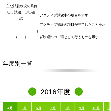
※主な試験状況の凡例
〇〇試験、〇〇確
：アクティブ試験中の項目を示す
認
：アクティブ試験の項目が完了したことを示
―
す
（ ）
：試験運転の一環として行うものを示す
年度別一覧
2016年度
4月
5月
6月
7月
8月
9月
10月
1