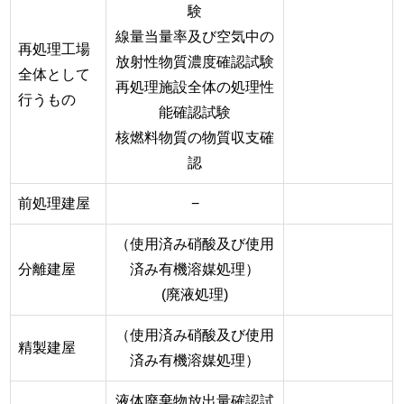
験
線量当量率及び空気中の
再処理工場
放射性物質濃度確認試験
全体として
再処理施設全体の処理性
行うもの
能確認試験
核燃料物質の物質収支確
認
前処理建屋
−
（使用済み硝酸及び使用
分離建屋
済み有機溶媒処理）
(廃液処理)
（使用済み硝酸及び使用
精製建屋
済み有機溶媒処理）
液体廃棄物放出量確認試