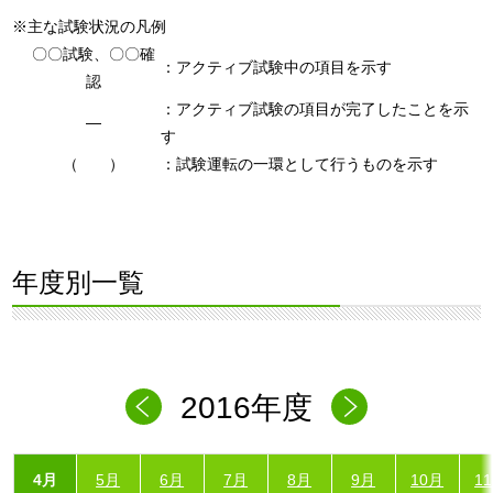
※主な試験状況の凡例
〇〇試験、〇〇確
：アクティブ試験中の項目を示す
認
：アクティブ試験の項目が完了したことを示
―
す
（ ）
：試験運転の一環として行うものを示す
年度別一覧
2016年度
4月
5月
6月
7月
8月
9月
10月
1