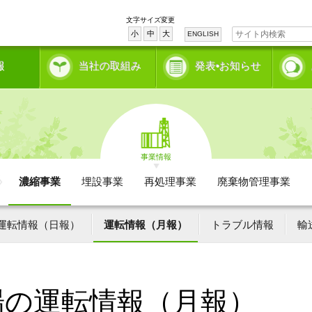
文字サイズ変更
小
中
大
ENGLISH
報
当社の取組み
発表•お知らせ
事業情報
濃縮事業
埋設事業
再処理事業
廃棄物管理事業
運転情報（日報）
運転情報（月報）
トラブル情報
輸
場の運転情報（月報）