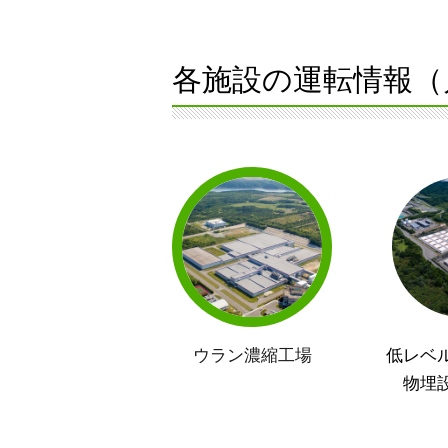
各施設の運転情報（
ウラン濃縮工場
低レベ
物埋