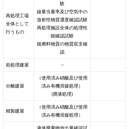
験
線量当量率及び空気中の
再処理工場
放射性物質濃度確認試験
全体として
再処理施設全体の処理性
行うもの
能確認試験
核燃料物質の物質収支確
認
前処理建屋
−
（使用済み硝酸及び使用
分離建屋
済み有機溶媒処理）
(廃液処理)
（使用済み硝酸及び使用
精製建屋
済み有機溶媒処理）
液体廃棄物放出量確認試