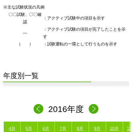
※主な試験状況の凡例
〇〇試験、〇〇確
：アクティブ試験中の項目を示す
認
：アクティブ試験の項目が完了したことを示
―
す
（ ）
：試験運転の一環として行うものを示す
年度別一覧
2016年度
4月
5月
6月
7月
8月
9月
10月
1