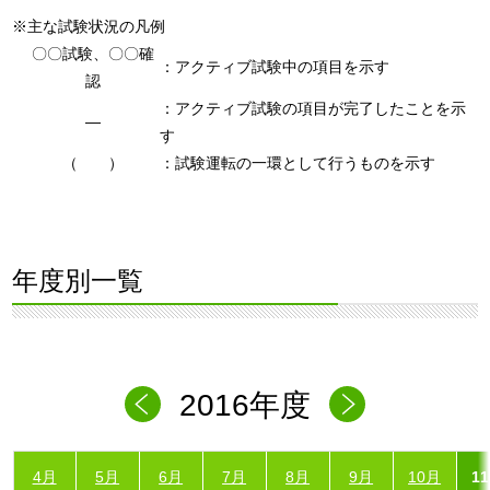
※主な試験状況の凡例
〇〇試験、〇〇確
：アクティブ試験中の項目を示す
認
：アクティブ試験の項目が完了したことを示
―
す
（ ）
：試験運転の一環として行うものを示す
年度別一覧
2016年度
4月
5月
6月
7月
8月
9月
10月
1