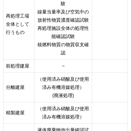
験
線量当量率及び空気中の
再処理工場
放射性物質濃度確認試験
全体として
再処理施設全体の処理性
行うもの
能確認試験
核燃料物質の物質収支確
認
前処理建屋
−
（使用済み硝酸及び使用
分離建屋
済み有機溶媒処理）
(廃液処理)
（使用済み硝酸及び使用
精製建屋
済み有機溶媒処理）
液体廃棄物放出量確認試