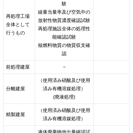
験
線量当量率及び空気中の
再処理工場
放射性物質濃度確認試験
全体として
再処理施設全体の処理性
行うもの
能確認試験
核燃料物質の物質収支確
認
前処理建屋
−
（使用済み硝酸及び使用
分離建屋
済み有機溶媒処理）
(廃液処理)
（使用済み硝酸及び使用
精製建屋
済み有機溶媒処理）
液体廃棄物放出量確認試