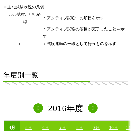
※主な試験状況の凡例
〇〇試験、〇〇確
：アクティブ試験中の項目を示す
認
：アクティブ試験の項目が完了したことを示
―
す
（ ）
：試験運転の一環として行うものを示す
年度別一覧
2016年度
4月
5月
6月
7月
8月
9月
10月
1