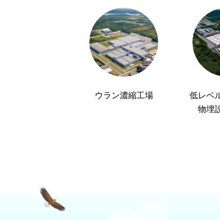
ウラン濃縮工場
低レベ
物埋