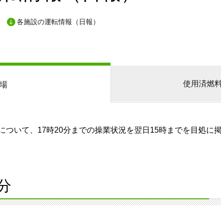
各施設の運転情報（日報）
使用済燃
場
ついて、17時20分までの操業状況を翌日15時までを目処に
分