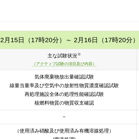
2月15日（17時20分）
～ 2月16日（17時20分）
※
主な試験状況
（アクティブ試験の項目及び内容）
気体廃棄物放出量確認試験
線量当量率及び空気中の放射性物質濃度確認試験
再処理施設全体の処理性能確認試験
核燃料物質の物質収支確認
−
（使用済み硝酸及び使用済み有機溶媒処理）