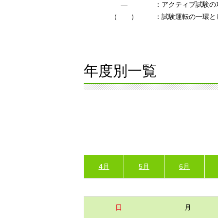
―
：アクティブ試験の
（ ）
：試験運転の一環と
年度別一覧
4月
5月
6月
日
月