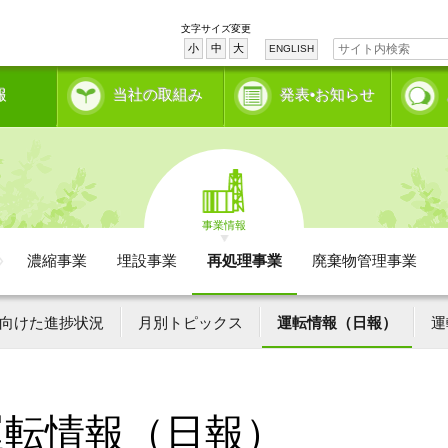
文字サイズ変更
小
中
大
ENGLISH
報
当社の取組み
発表•お知らせ
事業情報
濃縮事業
埋設事業
再処理事業
廃棄物管理事業
向けた進捗状況
月別トピックス
運転情報（日報）
運
運転情報（日報）