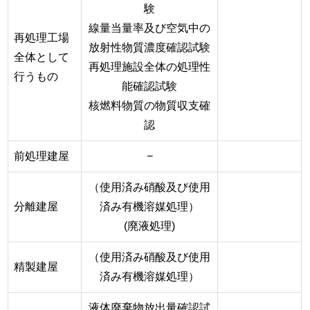
験
線量当量率及び空気中の
再処理工場
放射性物質濃度確認試験
全体として
再処理施設全体の処理性
行うもの
能確認試験
核燃料物質の物質収支確
認
前処理建屋
−
（使用済み硝酸及び使用
分離建屋
済み有機溶媒処理）
(廃液処理)
（使用済み硝酸及び使用
精製建屋
済み有機溶媒処理）
液体廃棄物放出量確認試