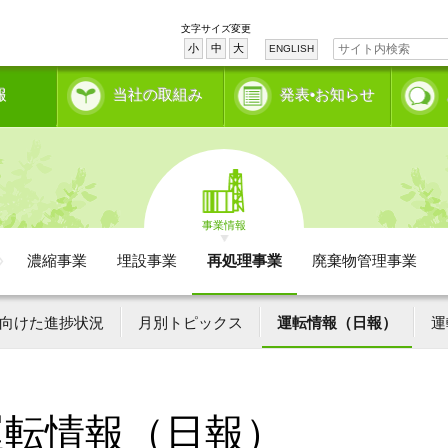
文字サイズ変更
小
中
大
ENGLISH
報
当社の取組み
発表•お知らせ
事業情報
濃縮事業
埋設事業
再処理事業
廃棄物管理事業
向けた進捗状況
月別トピックス
運転情報（日報）
運
運転情報（日報）