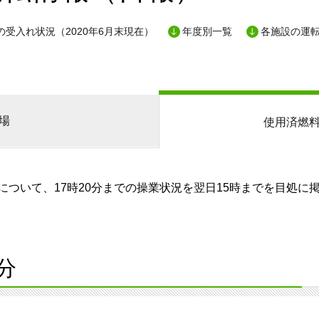
の受入れ状況（2020年6月末現在）
年度別一覧
各施設の運
場
使用済燃
ついて、17時20分までの操業状況を翌日15時までを目処に
分