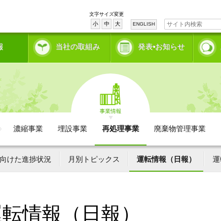
文字サイズ変更
小
中
大
ENGLISH
報
当社の取組み
発表•お知らせ
事業情報
濃縮事業
埋設事業
再処理事業
廃棄物管理事業
向けた進捗状況
月別トピックス
運転情報（日報）
運
運転情報（日報）