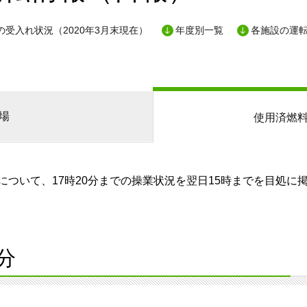
の受入れ状況（2020年3月末現在）
年度別一覧
各施設の運
場
使用済燃
ついて、17時20分までの操業状況を翌日15時までを目処に
分