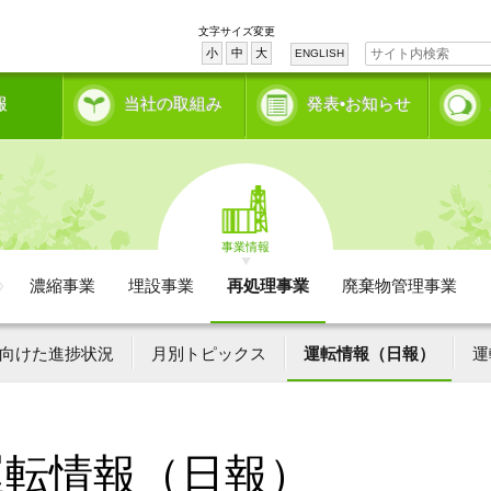
文字サイズ変更
小
中
大
ENGLISH
報
当社の取組み
発表•お知らせ
事業情報
濃縮事業
埋設事業
再処理事業
廃棄物管理事業
向けた進捗状況
月別トピックス
運転情報（日報）
運
運転情報（日報）