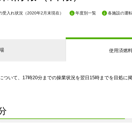
の受入れ状況（2020年2月末現在）
年度別一覧
各施設の運
場
使用済燃
ついて、17時20分までの操業状況を翌日15時までを目処に
分