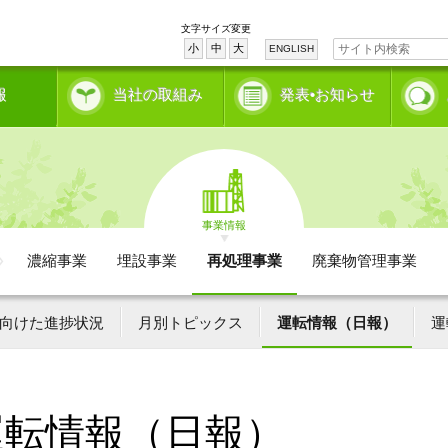
文字サイズ変更
小
中
大
ENGLISH
報
当社の取組み
発表•お知らせ
事業情報
濃縮事業
埋設事業
再処理事業
廃棄物管理事業
向けた進捗状況
月別トピックス
運転情報（日報）
運
運転情報（日報）