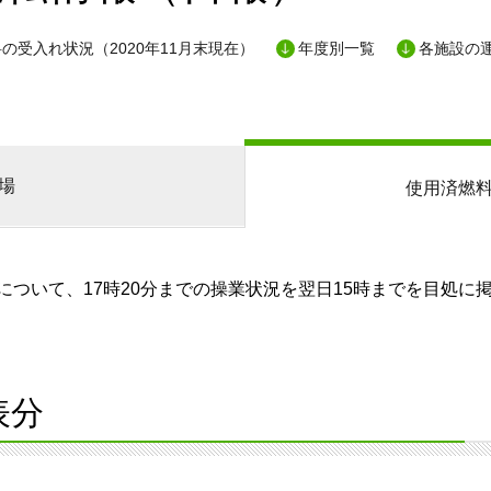
の受入れ状況（2020年11月末現在）
年度別一覧
各施設の
場
使用済燃
ついて、17時20分までの操業状況を翌日15時までを目処に
表分