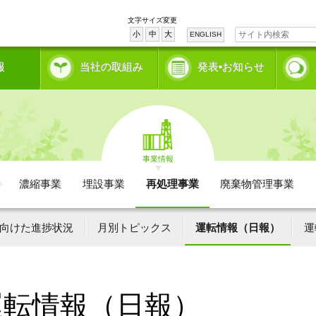
文字サイズ変更
小
中
大
ENGLISH
報
当社の取組み
発表•お知らせ
事業情報
濃縮事業
埋設事業
再処理事業
廃棄物管理事業
向けた進捗状況
月別トピックス
運転情報（日報）
運
運転情報（日報）