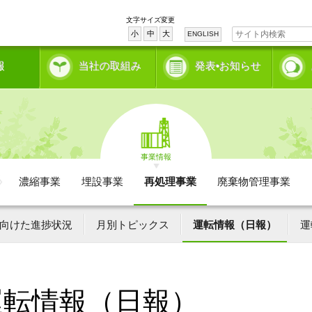
文字サイズ変更
小
中
大
ENGLISH
報
当社の取組み
発表•お知らせ
事業情報
濃縮事業
埋設事業
再処理事業
廃棄物管理事業
向けた進捗状況
月別トピックス
運転情報（日報）
運
運転情報（日報）