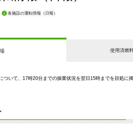
各施設の運転情報（日報）
使用済燃
場
ついて、17時20分までの操業状況を翌日15時までを目処に
分