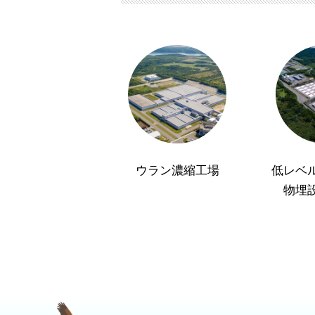
ウラン濃縮工場
低レベ
物埋