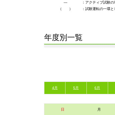
―
：アクティブ試験の
（ ）
：試験運転の一環と
年度別一覧
4月
5月
6月
日
月