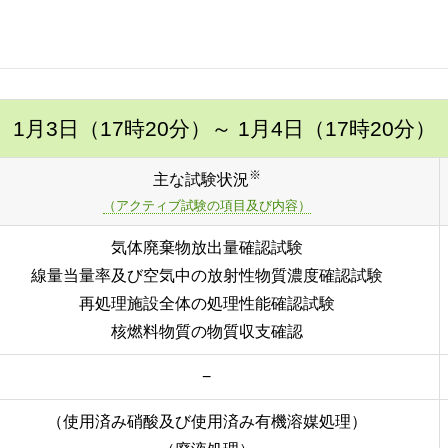
1月3日（17時20分）
～ 1月4日（17時20分）
※
主な試験状況
（アクティブ試験の項目及び内容）
気体廃棄物放出量確認試験
線量当量率及び空気中の放射性物質濃度確認試験
再処理施設全体の処理性能確認試験
核燃料物質の物質収支確認
−
（使用済み硝酸及び使用済み有機溶媒処理）