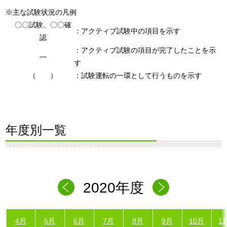
※主な試験状況の凡例
〇〇試験、〇〇確
：アクティブ試験中の項目を示す
認
：アクティブ試験の項目が完了したことを示
―
す
（ ）
：試験運転の一環として行うものを示す
年度別一覧
2020年度
4月
5月
6月
7月
8月
9月
10月
1