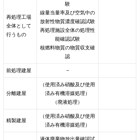
験
線量当量率及び空気中の
再処理工場
放射性物質濃度確認試験
全体として
再処理施設全体の処理性
行うもの
能確認試験
核燃料物質の物質収支確
認
前処理建屋
−
（使用済み硝酸及び使用
分離建屋
済み有機溶媒処理）
（廃液処理）
（使用済み硝酸及び使用
精製建屋
済み有機溶媒処理）
液体廃棄物放出量確認試