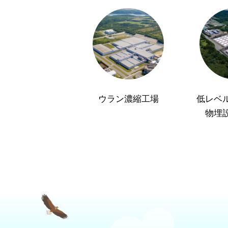
ウラン濃縮工場
低レベ
物埋