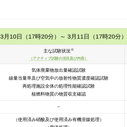
3月10日（17時20分）
～ 3月11日（17時20分）
※
主な試験状況
（アクティブ試験の項目及び内容）
気体廃棄物放出量確認試験
線量当量率及び空気中の放射性物質濃度確認試験
再処理施設全体の処理性能確認試験
核燃料物質の物質収支確認
−
（使用済み硝酸及び使用済み有機溶媒処理）