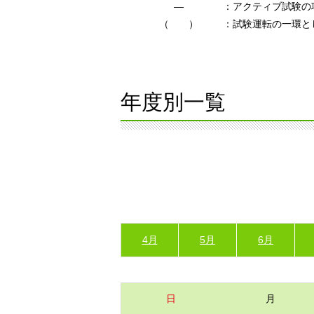
―
：アクティブ試験の
（ ）
：試験運転の一環と
年度別一覧
4月
5月
6月
日
月