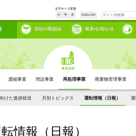
文字サイズ変更
小
中
大
ENGLISH
報
当社の取組み
発表•お知らせ
事業情報
濃縮事業
埋設事業
再処理事業
廃棄物管理事業
向けた進捗状況
月別トピックス
運転情報（日報）
運
運転情報（日報）