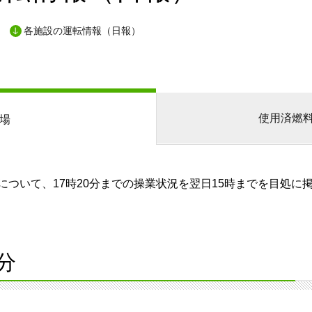
各施設の運転情報（日報）
使用済燃
場
ついて、17時20分までの操業状況を翌日15時までを目処に
分