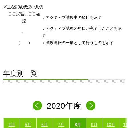
※主な試験状況の凡例
〇〇試験、〇〇確
：アクティブ試験中の項目を示す
認
：アクティブ試験の項目が完了したことを示
―
す
（ ）
：試験運転の一環として行うものを示す
年度別一覧
2020年度
4月
5月
6月
7月
8月
9月
10月
1