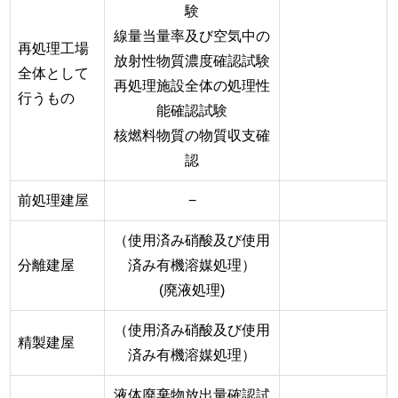
験
線量当量率及び空気中の
再処理工場
放射性物質濃度確認試験
全体として
再処理施設全体の処理性
行うもの
能確認試験
核燃料物質の物質収支確
認
前処理建屋
−
（使用済み硝酸及び使用
分離建屋
済み有機溶媒処理）
(廃液処理)
（使用済み硝酸及び使用
精製建屋
済み有機溶媒処理）
液体廃棄物放出量確認試