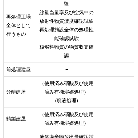
験
線量当量率及び空気中の
再処理工場
放射性物質濃度確認試験
全体として
再処理施設全体の処理性
行うもの
能確認試験
核燃料物質の物質収支確
認
前処理建屋
−
（使用済み硝酸及び使用
分離建屋
済み有機溶媒処理）
(廃液処理)
（使用済み硝酸及び使用
精製建屋
済み有機溶媒処理）
液体廃棄物放出量確認試