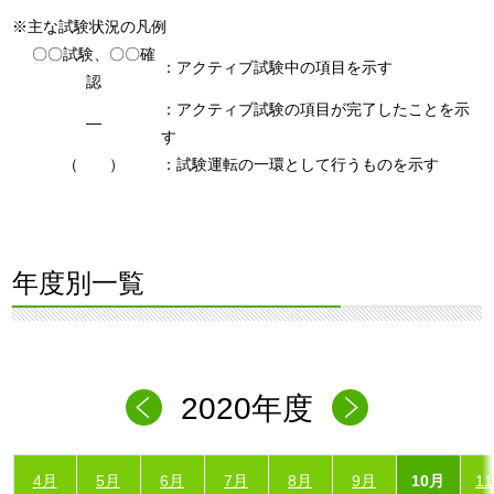
※主な試験状況の凡例
〇〇試験、〇〇確
：アクティブ試験中の項目を示す
認
：アクティブ試験の項目が完了したことを示
―
す
（ ）
：試験運転の一環として行うものを示す
年度別一覧
2020年度
4月
5月
6月
7月
8月
9月
10月
1