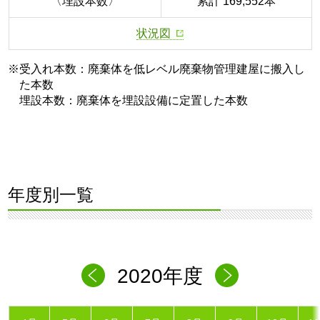
〈埋設本数〉
累計 169,552本
状況図
※受入れ本数：廃棄体を低レベル廃棄物管理建屋に搬入し
た本数
埋設本数：廃棄体を埋設設備に定置した本数
年度別一覧
2020年度