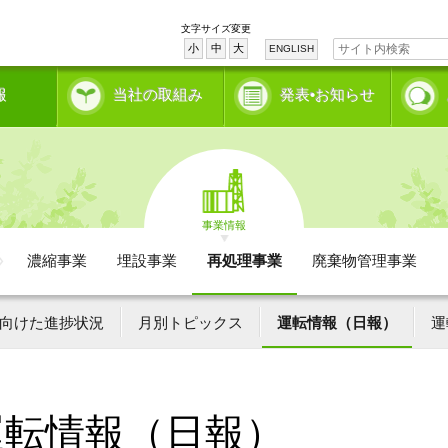
文字サイズ変更
小
中
大
ENGLISH
報
当社の取組み
発表•お知らせ
事業情報
濃縮事業
埋設事業
再処理事業
廃棄物管理事業
向けた進捗状況
月別トピックス
運転情報（日報）
運
運転情報（日報）