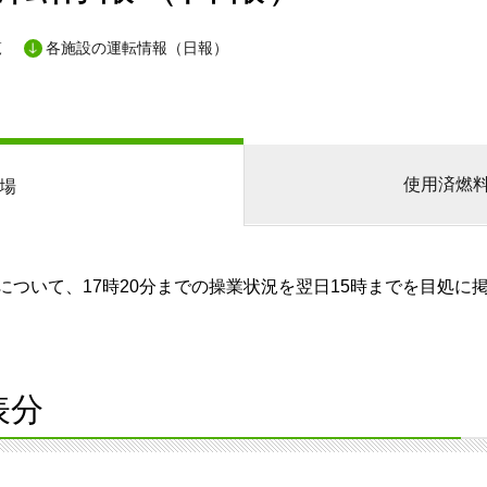
覧
各施設の運転情報（日報）
使用済燃
場
ついて、17時20分までの操業状況を翌日15時までを目処に
表分