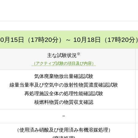
10月15日（17時20分）
～ 10月18日（17時20分
※
主な試験状況
（アクティブ試験の項目及び内容）
気体廃棄物放出量確認試験
線量当量率及び空気中の放射性物質濃度確認試験
再処理施設全体の処理性能確認試験
核燃料物質の物質収支確認
−
（使用済み硝酸及び使用済み有機溶媒処理）