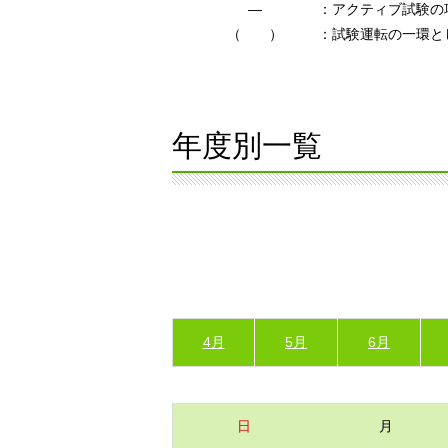
―
：アクティブ試験の
（ ）
：試験運転の一環と
年度別一覧
4月
5月
6月
日
月