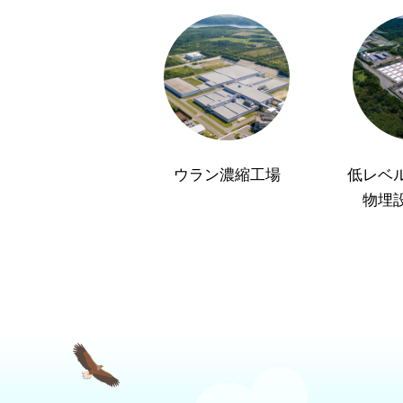
ウラン濃縮工場
低レベ
物埋