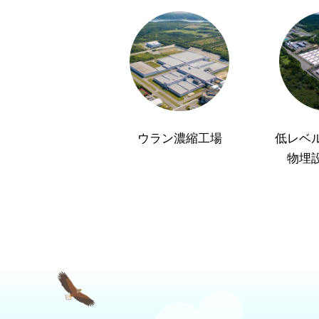
ウラン濃縮工場
低レベ
物埋