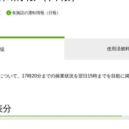
覧
各施設の運転情報（日報）
使用済燃
場
ついて、17時20分までの操業状況を翌日15時までを目処に
表分