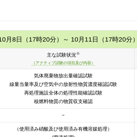
10月8日（17時20分）
～ 10月11日（17時20分
※
主な試験状況
（アクティブ試験の項目及び内容）
気体廃棄物放出量確認試験
線量当量率及び空気中の放射性物質濃度確認試験
再処理施設全体の処理性能確認試験
核燃料物質の物質収支確認
−
（使用済み硝酸及び使用済み有機溶媒処理）