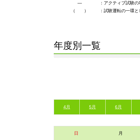
―
：アクティブ試験の
（ ）
：試験運転の一環と
年度別一覧
4月
5月
6月
日
月