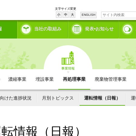
文字サイズ変更
小
中
大
ENGLISH
報
当社の取組み
発表•お知らせ
事業情報
濃縮事業
埋設事業
再処理事業
廃棄物管理事業
向けた進捗状況
月別トピックス
運転情報（日報）
運
運転情報（日報）