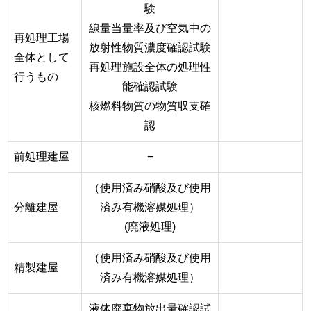
験
線量当量率及び空気中の
再処理工場
放射性物質濃度確認試験
全体として
再処理施設全体の処理性
行うもの
能確認試験
核燃料物質の物質収支確
認
前処理建屋
−
（使用済み硝酸及び使用
分離建屋
済み有機溶媒処理）
(廃液処理)
（使用済み硝酸及び使用
精製建屋
済み有機溶媒処理）
液体廃棄物放出量確認試