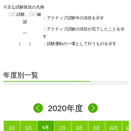
※主な試験状況の凡例
〇〇試験、〇〇確
：アクティブ試験中の項目を示す
認
：アクティブ試験の項目が完了したことを示
―
す
（ ）
：試験運転の一環として行うものを示す
年度別一覧
2020年度
4月
5月
6月
7月
8月
9月
10月
1