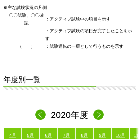
※主な試験状況の凡例
〇〇試験、〇〇確
：アクティブ試験中の項目を示す
認
：アクティブ試験の項目が完了したことを示
―
す
（ ）
：試験運転の一環として行うものを示す
年度別一覧
2020年度
4月
5月
6月
7月
8月
9月
10月
1