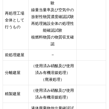
験
線量当量率及び空気中の
再処理工場
放射性物質濃度確認試験
全体として
再処理施設全体の処理性
行うもの
能確認試験
核燃料物質の物質収支確
認
前処理建屋
−
（使用済み硝酸及び使用
分離建屋
済み有機溶媒処理）
（廃液処理）
（使用済み硝酸及び使用
精製建屋
済み有機溶媒処理）
液体廃棄物放出量確認試