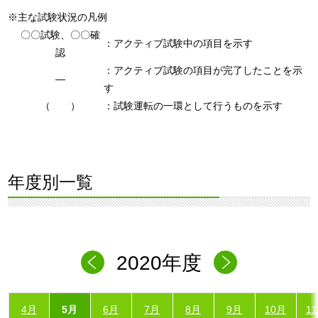
※主な試験状況の凡例
〇〇試験、〇〇確
：アクティブ試験中の項目を示す
認
：アクティブ試験の項目が完了したことを示
―
す
（ ）
：試験運転の一環として行うものを示す
年度別一覧
2020年度
4月
5月
6月
7月
8月
9月
10月
1