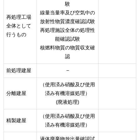
験
線量当量率及び空気中の
再処理工場
放射性物質濃度確認試験
全体として
再処理施設全体の処理性
行うもの
能確認試験
核燃料物質の物質収支確
認
前処理建屋
−
（使用済み硝酸及び使用
分離建屋
済み有機溶媒処理）
(廃液処理)
（使用済み硝酸及び使用
精製建屋
済み有機溶媒処理）
液体廃棄物放出量確認試