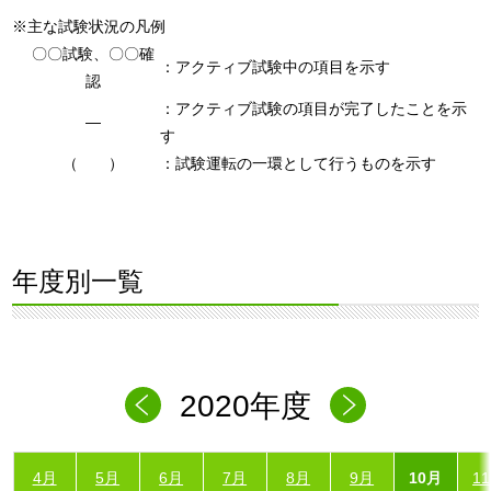
※主な試験状況の凡例
〇〇試験、〇〇確
：アクティブ試験中の項目を示す
認
：アクティブ試験の項目が完了したことを示
―
す
（ ）
：試験運転の一環として行うものを示す
年度別一覧
2020年度
4月
5月
6月
7月
8月
9月
10月
1