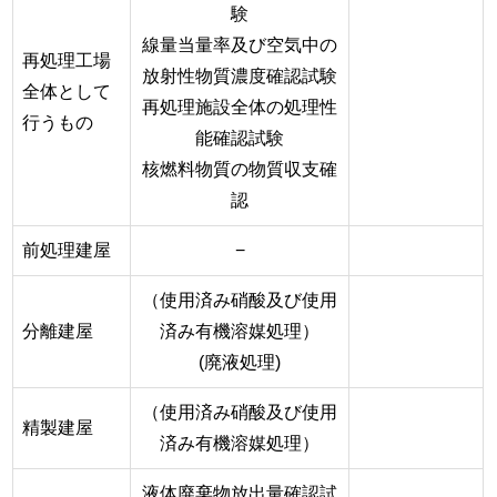
験
線量当量率及び空気中の
再処理工場
放射性物質濃度確認試験
全体として
再処理施設全体の処理性
行うもの
能確認試験
核燃料物質の物質収支確
認
前処理建屋
−
（使用済み硝酸及び使用
分離建屋
済み有機溶媒処理）
(廃液処理)
（使用済み硝酸及び使用
精製建屋
済み有機溶媒処理）
液体廃棄物放出量確認試