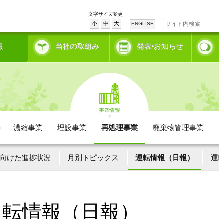
文字サイズ変更
小
中
大
ENGLISH
報
当社の取組み
発表•お知らせ
事業情報
濃縮事業
埋設事業
再処理事業
廃棄物管理事業
向けた進捗状況
月別トピックス
運転情報（日報）
運
運転情報（日報）