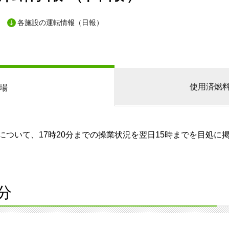
各施設の運転情報（日報）
使用済燃
場
ついて、17時20分までの操業状況を翌日15時までを目処に
分