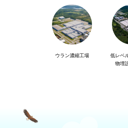
ウラン濃縮工場
低レベ
物埋