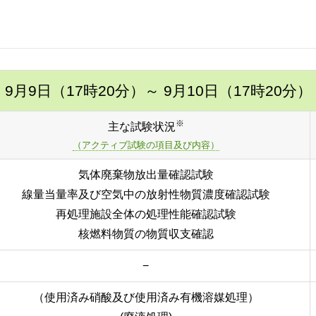
9月9日（17時20分）
～ 9月10日（17時20分）
※
主な試験状況
（アクティブ試験の項目及び内容）
気体廃棄物放出量確認試験
線量当量率及び空気中の放射性物質濃度確認試験
再処理施設全体の処理性能確認試験
核燃料物質の物質収支確認
−
（使用済み硝酸及び使用済み有機溶媒処理）