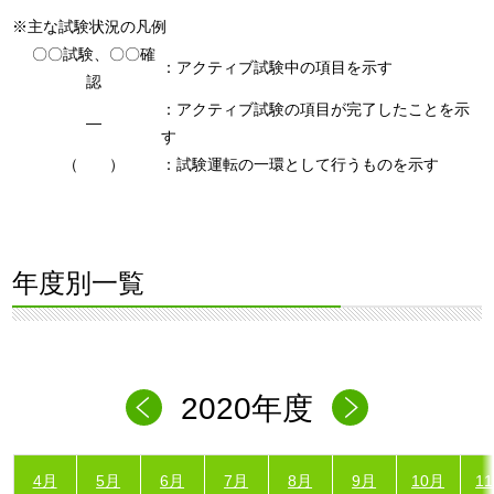
※主な試験状況の凡例
〇〇試験、〇〇確
：アクティブ試験中の項目を示す
認
：アクティブ試験の項目が完了したことを示
―
す
（ ）
：試験運転の一環として行うものを示す
年度別一覧
2020年度
4月
5月
6月
7月
8月
9月
10月
1