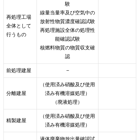
験
線量当量率及び空気中の
再処理工場
放射性物質濃度確認試験
全体として
再処理施設全体の処理性
行うもの
能確認試験
核燃料物質の物質収支確
認
前処理建屋
−
（使用済み硝酸及び使用
分離建屋
済み有機溶媒処理）
（廃液処理）
（使用済み硝酸及び使用
精製建屋
済み有機溶媒処理）
液体廃棄物放出量確認試