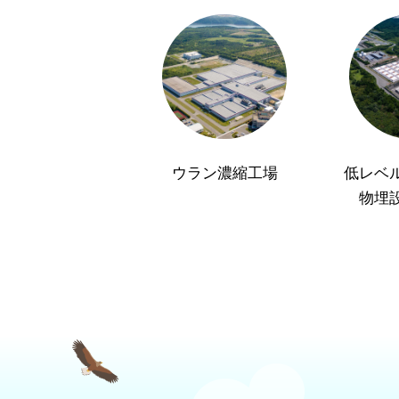
ウラン濃縮工場
低レベ
物埋