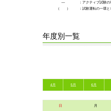
―
：アクティブ試験の
（ ）
：試験運転の一環と
年度別一覧
4月
5月
6月
日
月