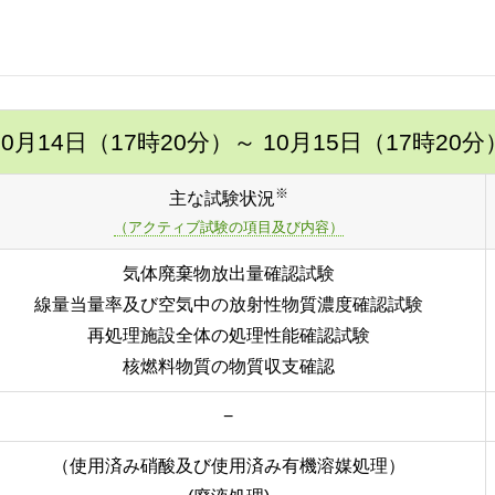
10月14日（17時20分）
～ 10月15日（17時20分
※
主な試験状況
（アクティブ試験の項目及び内容）
気体廃棄物放出量確認試験
線量当量率及び空気中の放射性物質濃度確認試験
再処理施設全体の処理性能確認試験
核燃料物質の物質収支確認
−
（使用済み硝酸及び使用済み有機溶媒処理）