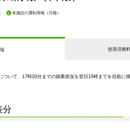
覧
各施設の運転情報（日報）
使用済燃
場
ついて、17時20分までの操業状況を翌日15時までを目処に
表分