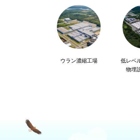
ウラン濃縮工場
低レベ
物埋