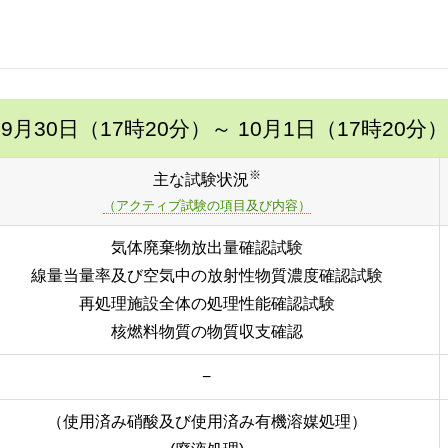
9月30日（17時20分）
～ 10月1日（17時20分）
※
主な試験状況
（アクティブ試験の項目及び内容）
気体廃棄物放出量確認試験
線量当量率及び空気中の放射性物質濃度確認試験
再処理施設全体の処理性能確認試験
核燃料物質の物質収支確認
−
（使用済み硝酸及び使用済み有機溶媒処理）