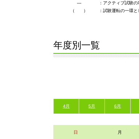
―
：アクティブ試験の
（ ）
：試験運転の一環と
年度別一覧
4月
5月
6月
日
月