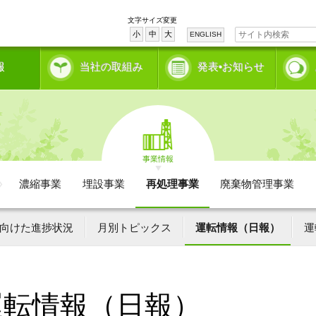
文字サイズ変更
小
中
大
ENGLISH
報
当社の取組み
発表•お知らせ
事業情報
濃縮事業
埋設事業
再処理事業
廃棄物管理事業
向けた進捗状況
月別トピックス
運転情報（日報）
運
運転情報（日報）