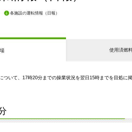
各施設の運転情報（日報）
使用済燃
場
ついて、17時20分までの操業状況を翌日15時までを目処に
分