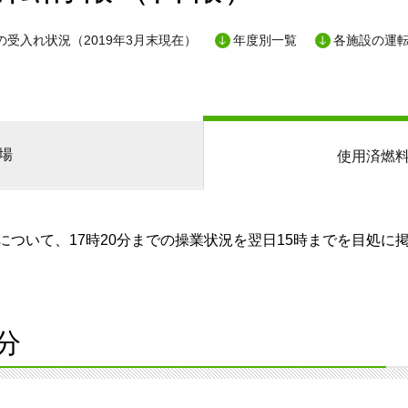
の受入れ状況（2019年3月末現在）
年度別一覧
各施設の運
場
使用済燃
ついて、17時20分までの操業状況を翌日15時までを目処に
分