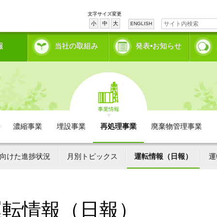
文字サイズ変更
小
中
大
ENGLISH
報
当社の取組み
発表•お知らせ
事業情報
濃縮事業
埋設事業
再処理事業
廃棄物管理事業
向けた進捗状況
月別トピックス
運転情報（日報）
運
運転情報（日報）