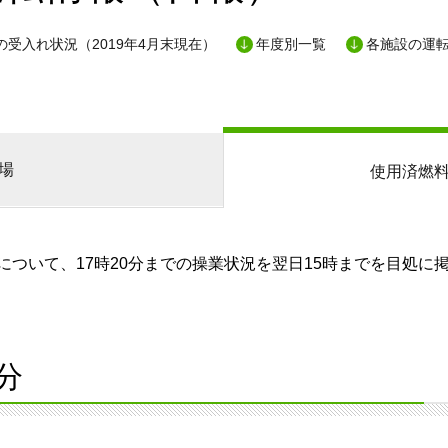
の受入れ状況（2019年4月末現在）
年度別一覧
各施設の運
場
使用済燃
ついて、17時20分までの操業状況を翌日15時までを目処に
分