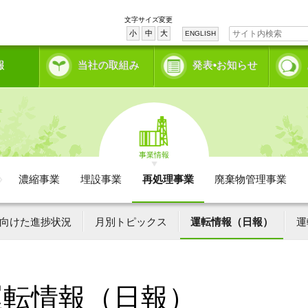
文字サイズ変更
小
中
大
ENGLISH
報
当社の取組み
発表•お知らせ
事業情報
濃縮事業
埋設事業
再処理事業
廃棄物管理事業
向けた進捗状況
月別トピックス
運転情報（日報）
運
運転情報（日報）