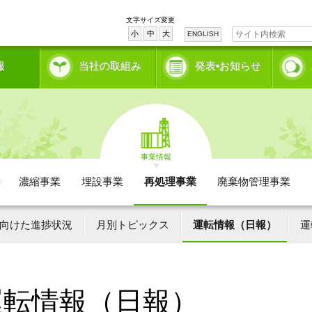
文字サイズ変更
小
中
大
ENGLISH
報
当社の取組み
発表•お知らせ
事業情報
濃縮事業
埋設事業
再処理事業
廃棄物管理事業
向けた進捗状況
月別トピックス
運転情報（日報）
運
運転情報（日報）