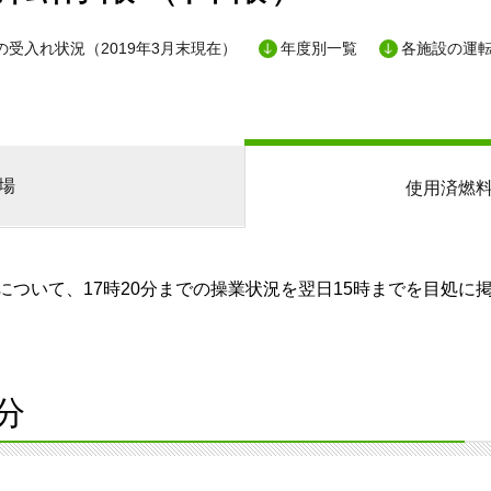
の受入れ状況（2019年3月末現在）
年度別一覧
各施設の運
場
使用済燃
ついて、17時20分までの操業状況を翌日15時までを目処に
分