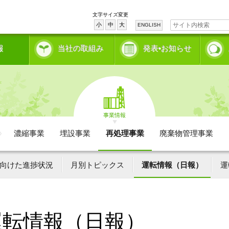
文字サイズ変更
小
中
大
ENGLISH
報
当社の取組み
発表•お知らせ
事業情報
濃縮事業
埋設事業
再処理事業
廃棄物管理事業
向けた進捗状況
月別トピックス
運転情報（日報）
運
運転情報（日報）