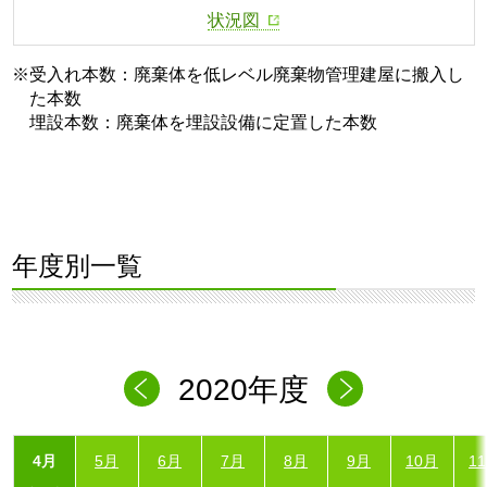
状況図
※受入れ本数：廃棄体を低レベル廃棄物管理建屋に搬入し
た本数
埋設本数：廃棄体を埋設設備に定置した本数
年度別一覧
2020年度
4月
5月
6月
7月
8月
9月
10月
1