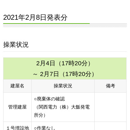
2021年2月8日発表分
操業状況
2月4日（17時20分）
～ 2月7日（17時20分）
建屋名
操業状況
備考
○廃棄体の確認
管理建屋
（関西電力（株）大飯発電
所分）
１号埋設地
○作業なし