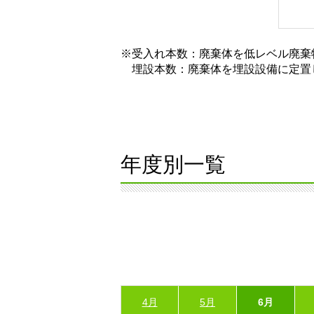
※受入れ本数：廃棄体を低レベル廃棄
埋設本数：廃棄体を埋設設備に定置
年度別一覧
4月
5月
6月