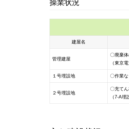
操業状況
建屋名
〇廃棄体
管理建屋
（東京電
１号埋設地
〇作業な
〇充てん
２号埋設地
（7-A