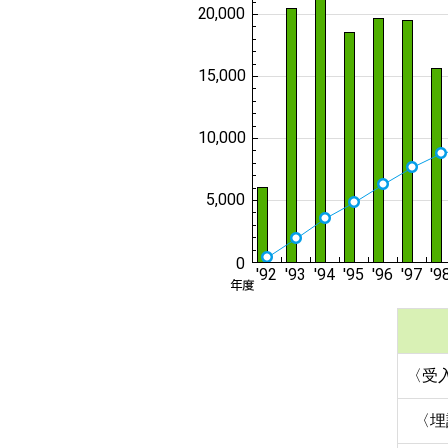
〈受
〈埋