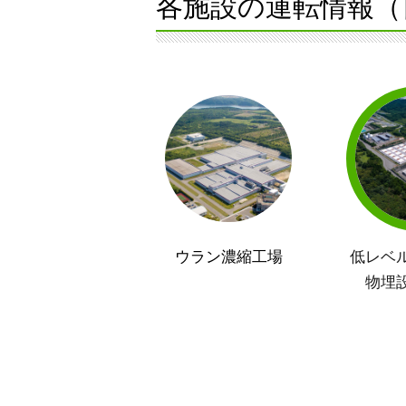
各施設の運転情報（
ウラン濃縮工場
低レベ
物埋