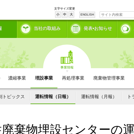
文字サイズ変更
小
中
大
ENGLISH
報
当社の取組み
発表•お知らせ
事業情報
濃縮事業
埋設事業
再処理事業
廃棄物管理事業
別トピックス
運転情報（日報）
運転情報（月報）
ト
性廃棄物埋設センターの