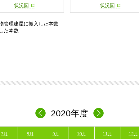
状況図
状況図
物管理建屋に搬入した本数
した本数
2020年度
7月
8月
9月
10月
11月
12月