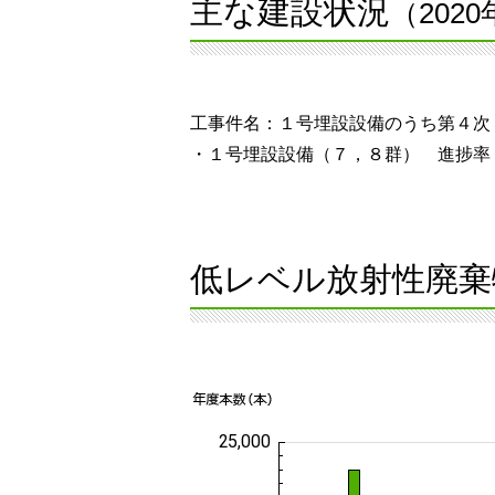
主な建設状況
（202
工事件名：１号埋設設備のうち第４次
・１号埋設設備（７，８群） 進捗率
低レベル放射性廃棄