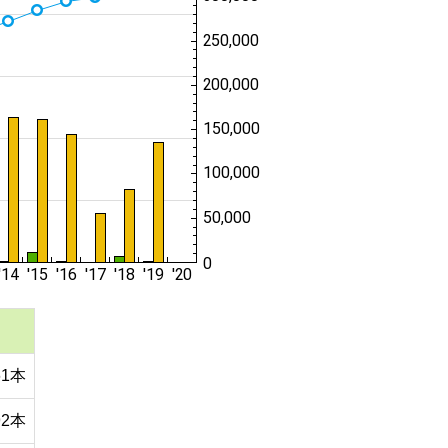
61本
92本