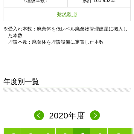
〈埋設本数〉
累計 165,952本
状況図
※受入れ本数：廃棄体を低レベル廃棄物管理建屋に搬入し
た本数
埋設本数：廃棄体を埋設設備に定置した本数
年度別一覧
2020年度