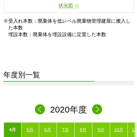
状況図
※受入れ本数：廃棄体を低レベル廃棄物管理建屋に搬入し
た本数
埋設本数：廃棄体を埋設設備に定置した本数
年度別一覧
2020年度
4月
5月
6月
7月
8月
9月
10月
1