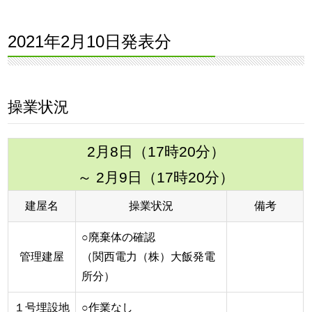
2021年2月10日発表分
操業状況
2月8日（17時20分）
～ 2月9日（17時20分）
建屋名
操業状況
備考
○廃棄体の確認
管理建屋
（関西電力（株）大飯発電
所分）
１号埋設地
○作業なし